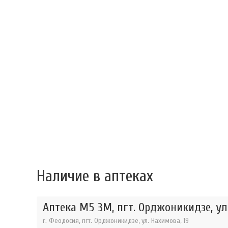
Наличие в аптеках
Аптека М5 3М, пгт. Орджоникидзе, ул
г. Феодосия, пгт. Орджоникидзе, ул. Нахимова, 19