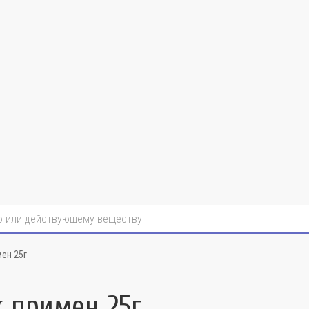
мен 25г
 примен 25г