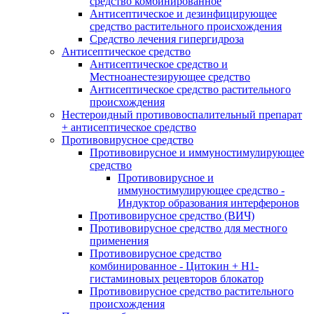
средство комбинированное
Антисептическое и дезинфицирующее
средство растительного происхождения
Средство лечения гипергидроза
Антисептическое средство
Антисептическое средство и
Местноанестезирующее средство
Антисептическое средство растительного
происхождения
Нестероидный противовоспалительный препарат
+ антисептическое средство
Противовирусное средство
Противовирусное и иммуностимулирующее
средство
Противовирусное и
иммуностимулирующее средство -
Индуктор образования интерферонов
Противовирусное средство (ВИЧ)
Противовирусное средство для местного
применения
Противовирусное средство
комбинированное - Цитокин + Н1-
гистаминовых рецевторов блокатор
Противовирусное средство растительного
происхождения