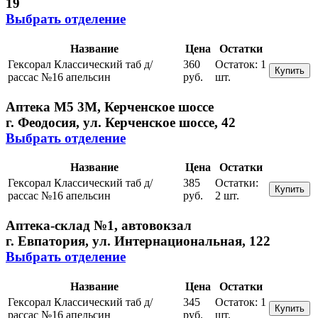
19
Выбрать отделение
Название
Цена
Остатки
Гексорал Классический таб д/
360
Остаток:
1
Купить
рассас №16 апельсин
руб.
шт.
Аптека М5 3М, Керченское шоссе
г. Феодосия, ул. Керченское шоссе, 42
Выбрать отделение
Название
Цена
Остатки
Гексорал Классический таб д/
385
Остатки:
Купить
рассас №16 апельсин
руб.
2 шт.
Аптека-склад №1, автовокзал
г. Евпатория, ул. Интернациональная, 122
Выбрать отделение
Название
Цена
Остатки
Гексорал Классический таб д/
345
Остаток:
1
Купить
рассас №16 апельсин
руб.
шт.