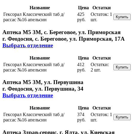
Название
Цена
Остатки
Гексорал Классический таб д/
425
Остаток:
1
Купить
рассас №16 апельсин
руб.
шт.
Аптека М5 3М, с. Береговое, ул. Приморская
г. Феодосия, с. Береговое, ул. Приморская, 17А
Выбрать отделение
Название
Цена
Остатки
Гексорал Классический таб д/
412
Остатки:
Купить
рассас №16 апельсин
руб.
2 шт.
Аптека М5 3М, ул. Первушина
г. Феодосия, ул. Первушина, 34
Выбрать отделение
Название
Цена
Остатки
Гексорал Классический таб д/
374
Остаток:
1
Купить
рассас №16 апельсин
руб.
шт.
Аптека Здрав-сервис, г. Ялта, ул. Киевская