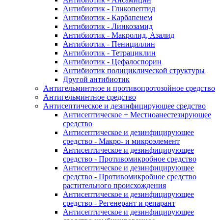
Антибиотик - Гликопептид
Антибиотик - Карбапенем
Антибиотик - Линкозамид
Антибиотик - Макролид, Азалид
Антибиотик - Пенициллин
Антибиотик - Тетрациклин
Антибиотик - Цефалоспорин
Антибиотик полициклической структуры
Другой антибиотик
Антигельминтное и противопротозойное средство
Антигельминтное средство
Антисептическое и дезинфицирующее средство
Антисептическое + Местноанестезирующее
средство
Антисептическое и дезинфицирующее
средство - Макро- и микроэлемент
Антисептическое и дезинфицирующее
средство - Противомикробное средство
Антисептическое и дезинфицирующее
средство - Противомикробное средство
растительного происхождения
Антисептическое и дезинфицирующее
средство - Регенерант и репарант
Антисептическое и дезинфицирующее