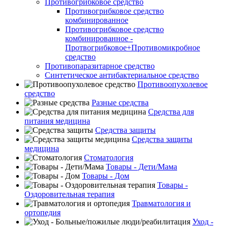
Противогрибковое средство
Противогрибковое средство
комбинированное
Противогрибковое средство
комбинированное -
Протвогрибковое+Противомикробное
средство
Противопаразитарное средство
Синтетическое антибактериальное средство
Противоопухолевое
средство
Разные средства
Средства для
питания медицина
Средства защиты
Средства защиты
медицина
Стоматология
Товары - Дети/Мама
Товары - Дом
Товары -
Оздоровительная терапия
Травматология и
ортопедия
Уход -