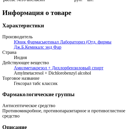
Информация о товаре
Характеристики
Производитель
Юник Фармасьютикал Лабораториз (Отд. фирмы
Дж.Б.Кемикалс энд Фар
Страна
Индия
Действующее вещество
Амилметакрезол + Дихлорбензиловый спирт
Amylmetacresol + Dichlorobenzyl alcohol
Торговое название
Гексорал табс классик
Фармакологические группы
Антисептическое средство
Противомикробное, противопаразитарное и противоглистное
средство
Описание