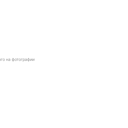
ого на фотографии
Я даю
согласие
на обработку персональных данных в соответств
политикой обработки персональных данных