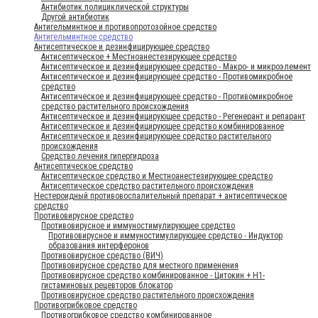
Антибиотик полициклической структуры
Другой антибиотик
Антигельминтное и противопротозойное средство
Антигельминтное средство
Антисептическое и дезинфицирующее средство
Антисептическое + Местноанестезирующее средство
Антисептическое и дезинфицирующее средство - Макро- и микроэлемент
Антисептическое и дезинфицирующее средство - Противомикробное
средство
Антисептическое и дезинфицирующее средство - Противомикробное
средство растительного происхождения
Антисептическое и дезинфицирующее средство - Регенерант и репарант
Антисептическое и дезинфицирующее средство комбинированное
Антисептическое и дезинфицирующее средство растительного
происхождения
Средство лечения гипергидроза
Антисептическое средство
Антисептическое средство и Местноанестезирующее средство
Антисептическое средство растительного происхождения
Нестероидный противовоспалительный препарат + антисептическое
средство
Противовирусное средство
Противовирусное и иммуностимулирующее средство
Противовирусное и иммуностимулирующее средство - Индуктор
образования интерферонов
Противовирусное средство (ВИЧ)
Противовирусное средство для местного применения
Противовирусное средство комбинированное - Цитокин + Н1-
гистаминовых рецевторов блокатор
Противовирусное средство растительного происхождения
Противогрибковое средство
Противогрибковое средство комбинированное