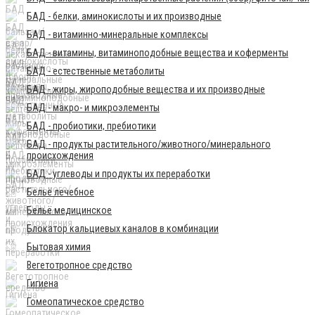
БАД - белки, аминокислоты и их производные
БАД - витаминно-минеральные комплексы
БАД - витамины, витаминоподобные вещества и коферменты
БАД - естественные метаболиты
БАД - жиры, жироподобные вещества и их производные
БАД - макро- и микроэлементы
БАД - пробиотики, пребиотики
БАД - продукты растительного/животного/минерального
происхождения
БАД - углеводы и продукты их переработки
Бельё лечебное
Бельё медицинское
Блокатор кальциевых каналов в комбинации
Бытовая химия
Вегетотропное средство
Гигиена
Гомеопатическое средство