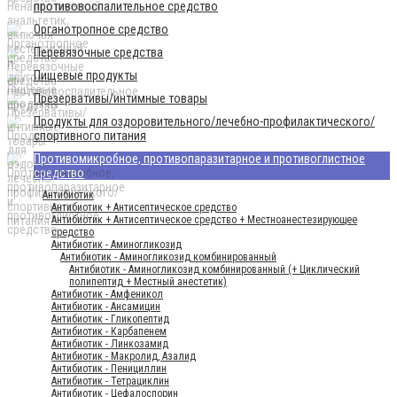
противовоспалительное средство
Органотропное средство
Перевязочные средства
Пищевые продукты
Презервативы/интимные товары
Продукты для оздоровительного/лечебно-профилактического/
спортивного питания
Противомикробное, противопаразитарное и противоглистное
средство
Антибиотик
Антибиотик + Антисептическое средство
Антибиотик + Антисептическое средство + Местноанестезирующее
средство
Антибиотик - Аминогликозид
Антибиотик - Аминогликозид комбинированный
Антибиотик - Аминогликозид комбинированный (+ Циклический
полипептид + Местный анестетик)
Антибиотик - Амфеникол
Антибиотик - Ансамицин
Антибиотик - Гликопептид
Антибиотик - Карбапенем
Антибиотик - Линкозамид
Антибиотик - Макролид, Азалид
Антибиотик - Пенициллин
Антибиотик - Тетрациклин
Антибиотик - Цефалоспорин