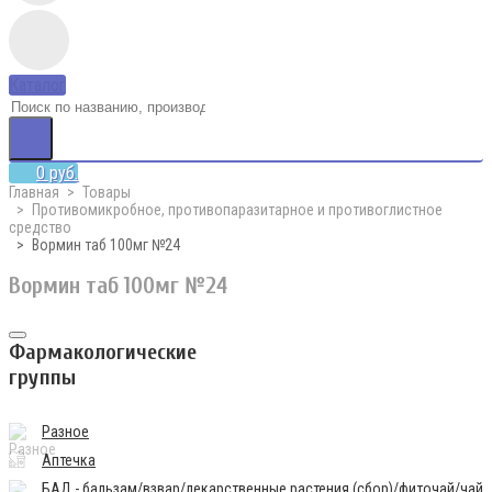
Каталог
0 руб.
Главная
Товары
Противомикробное, противопаразитарное и противоглистное
средство
Вормин таб 100мг №24
Вормин таб 100мг №24
Фармакологические
группы
Разное
Аптечка
БАД - бальзам/взвар/лекарственные растения (сбор)/фиточай/чай