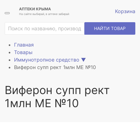
АПТЕКИ КРЫМА
Корзина
На сайте выбирай, в аптеке забирай
ие
НАЙТИ ТОВАР
Главная
Товары
Иммунотропное средство
▼
Виферон супп рект 1млн МЕ №10
Виферон супп рект
1млн МЕ №10