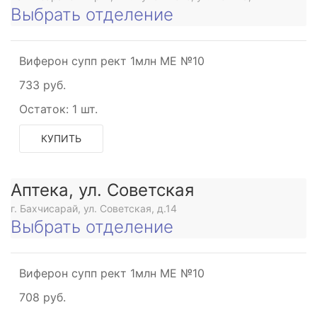
щее
Выбрать отделение
ьное
Виферон супп рект 1млн МЕ №10
щее
733 руб.
Остаток:
1 шт.
КУПИТЬ
Аптека, ул. Советская
щее
г. Бахчисарай, ул. Советская, д.14
Выбрать отделение
ьное
Виферон супп рект 1млн МЕ №10
щее
708 руб.