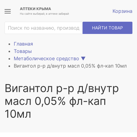
АПТЕКИ КРЫМА
Корзина
На сайте выбирай, в аптеке забирай
НАЙТИ ТОВАР
Главная
Товары
Метаболическое средство
▼
Вигантол р-р д/внутр масл 0,05% фл-кап 10мл
Вигантол р-р д/внутр
масл 0,05% фл-кап
10мл