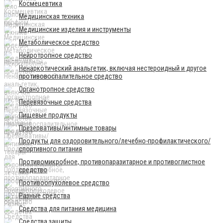
Космецевтика
Медицинская техника
Медицинские изделия и инструменты
Метаболическое средство
Нейротропное средство
Ненаркотический анальгетик, включая нестероидный и другое
противовоспалительное средство
Органотропное средство
Перевязочные средства
Пищевые продукты
Презервативы/интимные товары
Продукты для оздоровительного/лечебно-профилактического/
спортивного питания
Противомикробное, противопаразитарное и противоглистное
средство
Противоопухолевое средство
Разные средства
Средства для питания медицина
Средства защиты