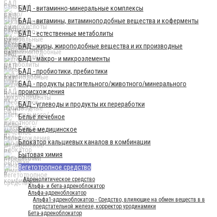
БАД - витаминно-минеральные комплексы
БАД - витамины, витаминоподобные вещества и коферменты
БАД - естественные метаболиты
БАД - жиры, жироподобные вещества и их производные
БАД - макро- и микроэлементы
БАД - пробиотики, пребиотики
БАД - продукты растительного/животного/минерального
происхождения
БАД - углеводы и продукты их переработки
Бельё лечебное
Бельё медицинское
Блокатор кальциевых каналов в комбинации
Бытовая химия
Вегетотропное средство
Адренолитическое средство
Альфа- и бета-адреноблокатор
Альфа-адреноблокатор
Альфа1-адреноблокатор - Средство, влияющие на обмен веществ в в
предстательной железе, корректор уродинамики
Бета-адреноблокатор