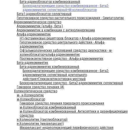
Бета-адреноблокатор комбинированный
Бронходилатирующее средство комбинированное - Бета2-
адреномиметик селективный+М-холиноблокатор
Бета1-адреноблокатор селективный
Гипотензивное средство растительного происхождения - Симпатолитик
Адреномиметическое средство
Адреномиметик (альфа-, бета-)
Адреномиметик в комбинации с антихолинергиками
Альфа-адреномиметик
H1-гистаминовых рецепторов блокатор + Альфа-адреномиметик
Гипотензивное средство центрального действия - Альфа-
адреномиметик
Офтальмологических заболеваний средство диагностики - м-
холиноблокатор+альфа-адреномиметик
Противоконгестивное средство - Альфа-адреномиметик
Бета-адреномиметик
Бета-адреномиметик комбинированный
Бронходилатирующее средство комбинированное - Бета2-
адреномиметик селективный длительного
действия+Глюкокортикостероид местный
Бронходилатирующее средство - Бета2-адреномиметик селективный
Геморроя средство лечения (А)
Холинолитическое средство
м-, н-Холинолитик
м-Холиноблокатор
Геморроя средство лечения природного происхождения
м-Холиноблокатор комбинированный
м-Холиноблокатор комбинированный. Антисептики и дезенфицирующие
средства
н-Холинолитик (ганглиоблокатор)
н-Холинолитик (миорелаксант)
Миорелаксант недеполяризующий периферического действия