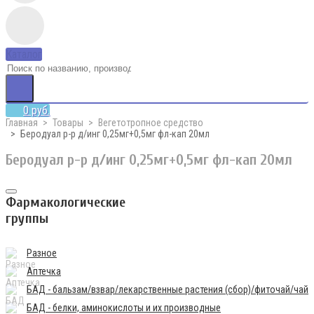
Каталог
0 руб.
Главная
Товары
Вегетотропное средство
Беродуал р-р д/инг 0,25мг+0,5мг фл-кап 20мл
Беродуал р-р д/инг 0,25мг+0,5мг фл-кап 20мл
Фармакологические
группы
Разное
Аптечка
БАД - бальзам/взвар/лекарственные растения (сбор)/фиточай/чай
БАД - белки, аминокислоты и их производные