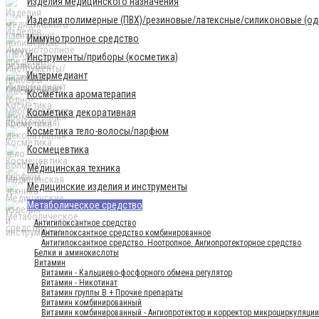
Изделия медицинского назначения
Изделия полимерные (ПВХ)/резиновые/латексные/силиконовые (одн
Иммунотропное средство
Инструменты/приборы (косметика)
Интермедиант
Косметика ароматерапия
Косметика декоративная
Косметика тело-волосы/парфюм
Космецевтика
Медицинская техника
Медицинские изделия и инструменты
Метаболическое средство
Антигипоксантное средство
Антигипоксантное средство комбинированное
Антигипоксантное средство. Ноотропное. Ангиопротекторное средство
Белки и аминокислоты
Витамин
Витамин - Кальциево-фосфорного обмена регулятор
Витамин - Никотинат
Витамин группы B + Прочие препараты
Витамин комбинированный
Витамин комбинированный - Ангиопротектор и корректор микроциркуляции