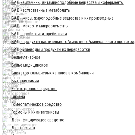
БАД - витамины, витаминоподобные вещества и коферменты
БАД - естественные метаболиты
БАД - жиры, жироподобные вещества и их производные
БАД - макро- и микроэлементы
БАД - пробиотики, пребиотики
БАД - продукты растительного/животного/минерального происхо
БАД - углеводы и продукты их переработки
Бельё лечебное
Бельё медицинское
Блокатор кальциевых каналов в комбинации
Бытовая химия
Вегетотропное средство
Гигиена
Гомеопатическое средство
Гормоны и их антагонисты
Дезинфицирующее средство
Диагностика