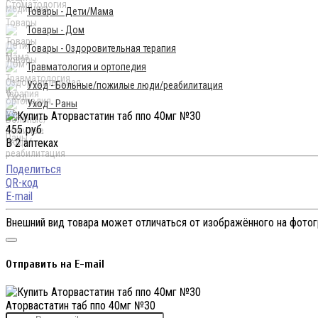
Товары - Дети/Мама
Товары - Дом
Товары - Оздоровительная терапия
Травматология и ортопедия
Уход - Больные/пожилые люди/реабилитация
Уход - Раны
455 руб.
В 2 аптеках
Поделиться
QR-код
E-mail
Внешний вид товара может отличаться от изображённого на фото
Отправить на E-mail
Аторвастатин таб ппо 40мг №30