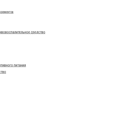
нкрементов
тивовоспалительное средство
тивного питания
ство