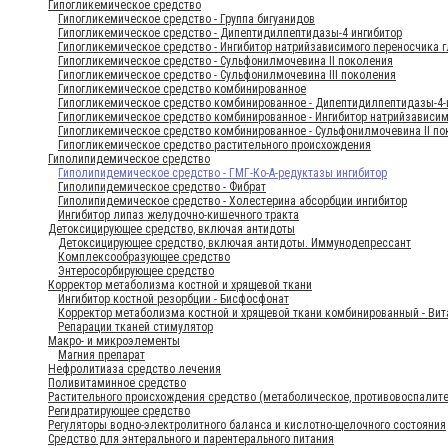
Гипогликемическое средство
Гипогликемическое средство - Группа бигуанидов
Гипогликемическое средство - Дипептидилпептидазы-4 ингибитор
Гипогликемическое средство - Ингибитор натрийзависимого переносчика 
Гипогликемическое средство - Сульфонилмочевина II поколения
Гипогликемическое средство - Сульфонилмочевина III поколения
Гипогликемическое средство комбинированное
Гипогликемическое средство комбинированное - Дипептидилпептидазы-4-
Гипогликемическое средство комбинированное - Ингибитор натрийзависим
Гипогликемическое средство комбинированное - Сульфонилмочевина II п
Гипогликемическое средство растительного происхождения
Гиполипидемическое средство
Гиполипидемическое средство - ГМГ-Ко-А-редуктазы ингибитор
Гиполипидемическое средство - Фибрат
Гиполипидемическое средство - Холестерина абсорбции ингибитор
Ингибитор липаз желудочно-кишечного тракта
Детоксицирующее средство, включая антидоты
Детоксицирующее средство, включая антидоты. Иммунодепрессант
Комплексообразующее средство
Энтеросорбирующее средство
Корректор метаболизма костной и хрящевой ткани
Ингибитор костной резорбции - Бисфосфонат
Корректор метаболизма костной и хрящевой ткани комбинированный - Ви
Репарации тканей стимулятор
Макро- и микроэлементы
Магния препарат
Нефролитиаза средство лечения
Поливитаминное средство
Растительного происхождения средство (метаболическое, противовоспалит
Регидратирующее средство
Регуляторы водно-электролитного баланса и кислотно-щелочного состояния
Средство для энтерального и парентерального питания