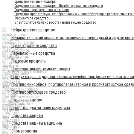
Средство лечения подагры
Средство лечения подагры - Ингибитор ксантиноксидазы
Средство парентерального питания
Средство, препятствующее образованию и способствующие растворению ко
Ферментное средство
Электролитов баланс восстанавливающее средство
Нейротропное средство
Ненаркотический анальгетик, включая нестероидный и другое про
Органотропное средство
Перевязочные средства
Пищевые продукты
Презервативы/интимные товары
Продукты для оздоровительного/лечебно-профилактического/спор
Противомикробное, противопаразитарное и противоглистное сред
Противоопухолевое средство
Разные средства
Средства для питания медицина
Средства защиты
Средства защиты медицина
Стоматология