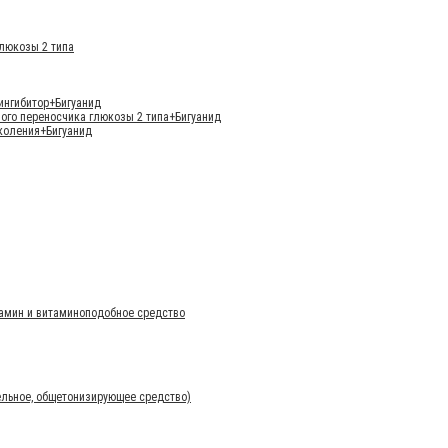
глюкозы 2 типа
ингибитор+Бигуанид
ого переносчика глюкозы 2 типа+Бигуанид
околения+Бигуанид
тамин и витаминоподобное средство
ельное, общетонизирующее средство)