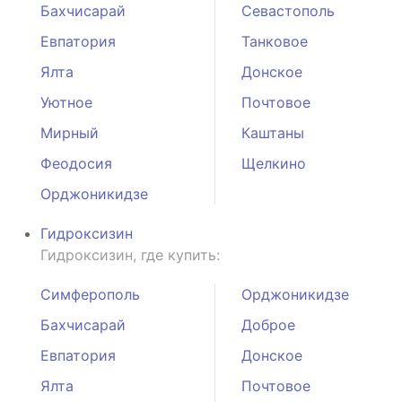
Бахчисарай
Севастополь
Евпатория
Танковое
Ялта
Донское
Уютное
Почтовое
Мирный
Каштаны
Феодосия
Щелкино
Орджоникидзе
Гидроксизин
Гидроксизин, где купить:
Симферополь
Орджоникидзе
Бахчисарай
Доброе
Евпатория
Донское
Ялта
Почтовое