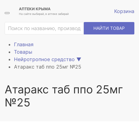
АПТЕКИ КРЫМА
Корзина
На сайте выбирай, в аптеке забирай
ие
НАЙТИ ТОВАР
Главная
Товары
Нейротропное средство
▼
Атаракс таб ппо 25мг №25
Атаракс таб ппо 25мг
№25