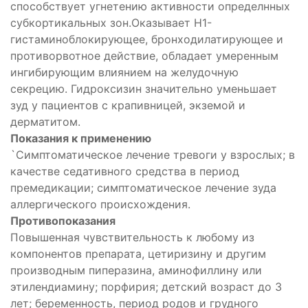
способствует угнетению активности определнных
субкортикальных зон.Оказывает H1-
гистаминоблокирующее, бронходилатирующее и
противорвотное действие, обладает умеренным
ингибирующим влиянием на желудочную
секрецию. Гидроксизин значительно уменьшает
зуд у пациентов с крапивницей, экземой и
дерматитом.
Показания к применению
`Cимптоматическое лечение тревоги у взрослых; в
качестве седативного средства в период
премедикации; симптоматическое лечение зуда
аллергического происхождения.
Противопоказания
Повышенная чувствительность к любому из
компонентов препарата, цетиризину и другим
производным пиперазина, аминофиллину или
этилендиамину; порфирия; детский возраст до 3
лет; беременность, период родов и грудного