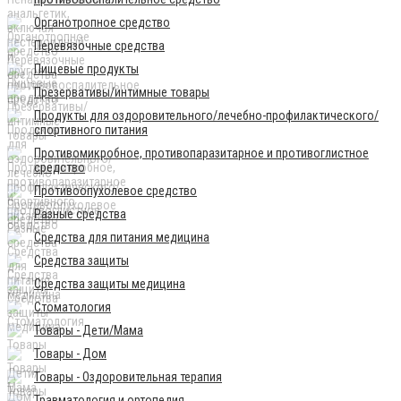
Органотропное средство
Перевязочные средства
Пищевые продукты
Презервативы/интимные товары
Продукты для оздоровительного/лечебно-профилактического/
спортивного питания
Противомикробное, противопаразитарное и противоглистное
средство
Противоопухолевое средство
Разные средства
Средства для питания медицина
Средства защиты
Средства защиты медицина
Стоматология
Товары - Дети/Мама
Товары - Дом
Товары - Оздоровительная терапия
Травматология и ортопедия