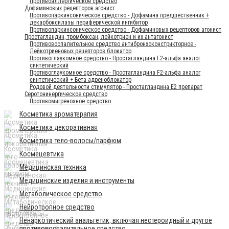
Противоаллергическое средство
Дофаминовых рецепторов агонист
Противопаркинсоническое средство - Дофамина предшественник +
декарбоксилазы периферической ингибитор
Противопаркинсоническое средство - Дофаминовых рецепторов агонист
Простагландин, тромбоксан, лейкотриен и их антагонист
Противовоспалительное средство антибронхоконстрикторное -
Лейкотриеновых рецепторов блокатор
Противоглаукомное средство - Простагландина F2-альфа аналог
синтетический
Противоглаукомное средство - Простагландина F2-альфа аналог
синтетический + Бета-адреноблокатор
Родовой деятельности стимулятор - Простагландина Е2 препарат
Серотонинергическое средство
Противомигренозное средство
Косметика ароматерапия
Косметика декоративная
Косметика тело-волосы/парфюм
Космецевтика
Медицинская техника
Медицинские изделия и инструменты
Метаболическое средство
Нейротропное средство
Ненаркотический анальгетик, включая нестероидный и другое
противовоспалительное средство