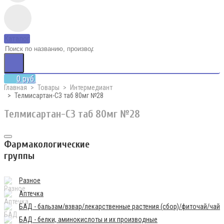
Каталог
0 руб.
Главная
Товары
Интермедиант
Телмисартан-СЗ таб 80мг №28
Телмисартан-СЗ таб 80мг №28
Фармакологические
группы
Разное
Аптечка
БАД - бальзам/взвар/лекарственные растения (сбор)/фиточай/чай
БАД - белки, аминокислоты и их производные