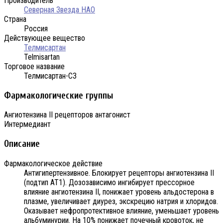
Производитель
Северная Звезда НАО
Страна
Россия
Действующее вещество
Телмисартан
Telmisartan
Торговое название
Телмисартан-СЗ
Фармакологические группы
Ангиотензина II рецепторов антагонист
Интермедиант
Описание
Фармакологическое действие
Антигипертензивное. Блокирует рецепторы ангиотензина II
(подтип АТ1). Дозозависимо ингибирует прессорное
влияние ангиотензина II, понижает уровень альдостерона в
плазме, увеличивает диурез, экскрецию натрия и хлоридов.
Оказывает нефропротективное влияние, уменьшает уровень
альбуминурии. На 10% понижает почечный кровоток, не