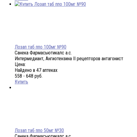
Лозап таб ппо 100мг №90
Санека Фармасьютикалс а.с.
Интермедиант, Ангиотензина II рецепторов антагонист
Цена:
Найдено в 47 аптеках
558 - 648 руб.
Купить
Лозап таб ппо 50мг №30
Санека Фармасьютикалс а.с.