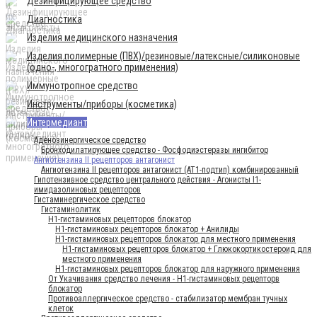
Дезинфицирующее средство
Диагностика
Изделия медицинского назначения
Изделия полимерные (ПВХ)/резиновые/латексные/силиконовые
(одно-, многогратного применения)
Иммунотропное средство
Инструменты/приборы (косметика)
Интермедиант
Аденозинергическое средство
Бронходилатирующее средство - Фосфодиэстеразы ингибитор
Ангиотензина II рецепторов антагонист
Ангиотензина II рецепторов антагонист (AT1-подтип) комбинированный
Гипотензивное средство центрального действия - Агонисты I1-
имидазолиновых рецепторов
Гистаминергическое средство
Гистаминолитик
H1-гистаминовых рецепторов блокатор
H1-гистаминовых рецепторов блокатор + Анилиды
H1-гистаминовых рецепторов блокатор для местного применения
H1-гистаминовых рецепторов блокатор + Глюкокортикостероид для
местного применения
H1-гистаминовых рецепторов блокатор для наружного применения
От Укачивания средство лечения - Н1-гистаминовых рецепторв
блокатор
Противоаллергическое средство - стабилизатор мембран тучных
клеток