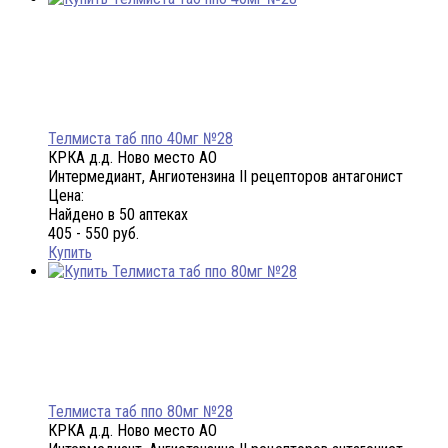
Телмиста таб ппо 40мг №28
КРКА д.д. Ново место АО
Интермедиант, Ангиотензина II рецепторов антагонист
Цена:
Найдено в 50 аптеках
405 - 550 руб.
Купить
Телмиста таб ппо 80мг №28
КРКА д.д. Ново место АО