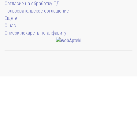
Согласие на обработку ПД
Пользовательское соглашение
Еще ∨
О нас
Список лекарств по алфавиту
Мы будем показывать аптеки для вашего города
Симферополь
38 отделений
Выбрать
Бахчисарай
4 отделения
Выбрать
Евпатория
21 отделение