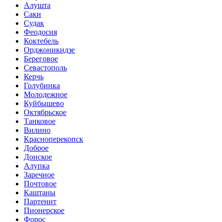
Алушта
Саки
Судак
Феодосия
Коктебель
Орджоникидзе
Береговое
Севастополь
Керчь
Голубинка
Молодежное
Куйбышево
Октябрьское
Танковое
Вилино
Красноперекопск
Доброе
Донское
Алупка
Заречное
Почтовое
Каштаны
Партенит
Пионерское
Форос