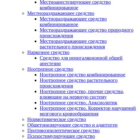
Местноанестезирующее средство
комбинированное
Местнораздражающее средство
Местнораздражающее средство
комбинированное
Местнораздражающее средство природного
происхождения
Местнораздражающее средство
растительного происхождения
Наркозное средство
Средство для неингаляционной общей
анестезии
Ноотропное средство
Ноотропное средство комбинированное
Ноотропное средство растительного
происхождения
Ноотропное средство, прочие средства,
влияющие на нервную систему
Ноотропное средство. Анксиолитик
Ноотропное средство. Корректор нарушений
мозгового кровообращения
Нормотимическое средство
Общетонизирующее средство и адаптоген
Противоэпилептическое средство
Психостимулирующее средство