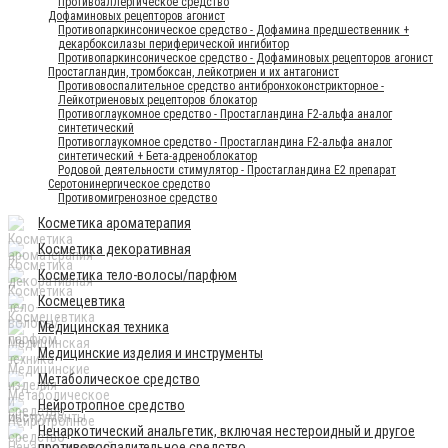
Противоаллергическое средство
Дофаминовых рецепторов агонист
Противопаркинсоническое средство - Дофамина предшественник +
декарбоксилазы периферической ингибитор
Противопаркинсоническое средство - Дофаминовых рецепторов агонист
Простагландин, тромбоксан, лейкотриен и их антагонист
Противовоспалительное средство антибронхоконстрикторное -
Лейкотриеновых рецепторов блокатор
Противоглаукомное средство - Простагландина F2-альфа аналог
синтетический
Противоглаукомное средство - Простагландина F2-альфа аналог
синтетический + Бета-адреноблокатор
Родовой деятельности стимулятор - Простагландина Е2 препарат
Серотонинергическое средство
Противомигренозное средство
Косметика ароматерапия
Косметика декоративная
Косметика тело-волосы/парфюм
Космецевтика
Медицинская техника
Медицинские изделия и инструменты
Метаболическое средство
Нейротропное средство
Ненаркотический анальгетик, включая нестероидный и другое
противовоспалительное средство