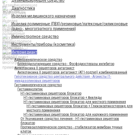
Дезинфицирующее средство
Диагностика
Изделия медицинского назначения
Изделия полимерные (ПВХ)/резиновые/латексные/силиконовые
(одно-, многогратного применения)
Иммунотропное средство
Инструменты/приборы (косметика)
Интермедиант
Аденозинергическое средство
Бронходилатирующее средство - Фосфодиэстеразы ингибитор
Ангиотензина II рецепторов антагонист
Ангиотензина II рецепторов антагонист (AT1-подтип) комбинированный
Гипотензивное средство центрального действия - Агонисты I1-
имидазолиновых рецепторов
Гистаминергическое средство
Гистаминолитик
H1-гистаминовых рецепторов блокатор
H1-гистаминовых рецепторов блокатор + Анилиды
H1-гистаминовых рецепторов блокатор для местного применения
H1-гистаминовых рецепторов блокатор + Глюкокортикостероид для
местного применения
H1-гистаминовых рецепторов блокатор для наружного применения
От Укачивания средство лечения - Н1-гистаминовых рецепторв
блокатор
Противоаллергическое средство - стабилизатор мембран тучных
клеток