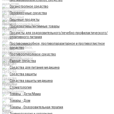
Органотропное средство
Перевязочные средства
Пищевые продукты
Презервативы/интимные товары
Продукты для оздоровительного/лечебно-профилактического/
спортивного питания
Противомикробное, противопаразитарное и противоглистное
средство
Противоопухолевое средство
Разные средства
Средства для питания медицина
Средства защиты
Средства защиты медицина
Стоматология
Товары - Дети/Мама
Товары - Дом
Товары - Оздоровительная терапия
Травматология и ортопедия