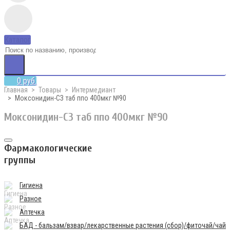
Каталог
0 руб.
Главная
Товары
Интермедиант
Моксонидин-СЗ таб ппо 400мкг №90
Моксонидин-СЗ таб ппо 400мкг №90
Фармакологические
группы
Гигиена
Разное
Аптечка
БАД - бальзам/взвар/лекарственные растения (сбор)/фиточай/чай