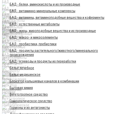
БАД - белки, аминокислоты и их производные
БАД - витаминно-минеральные комплексы
БАД - витамины, витаминоподобные вещества и коферменты
БАД - естественные метаболиты
БАД - жиры, жироподобные вещества и их производные
БАД - макро- и микроэлементы
БАД - пробиотики, пребиотики
БАД - продукты растительного/животного/минерального
происхождения
БАД - углеводы и продукты их переработки
Бельё лечебное
Бельё медицинское
Блокатор кальциевых каналов в комбинации
Бытовая химия
Вегетотропное средство
Гомеопатическое средство
Гормоны и их антагонисты