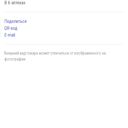
В 6 аптеках
Поделиться
QR-код
E-mail
Внешний вид товара может отличаться от изображённого на
фотографии
Я даю
согласие
на обработку персональных данных в