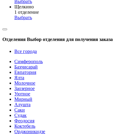
Выбрать
Щелкино
1 отделение
Выбрать
Отделения
Выбор отделения для получения заказа
Все города
Симферополь
Бахчисарай
Евпатория
Ялта
Молочное
Заозерное
Уютное
Мирный
Алушта
Саки
Судак
Феодосия
Коктебель
Орджоникидзе