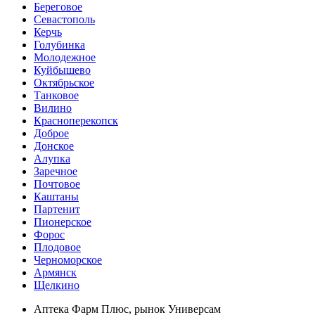
Береговое
Севастополь
Керчь
Голубинка
Молодежное
Куйбышево
Октябрьское
Танковое
Вилино
Красноперекопск
Доброе
Донское
Алупка
Заречное
Почтовое
Каштаны
Партенит
Пионерское
Форос
Плодовое
Черноморское
Армянск
Щелкино
Аптека Фарм Плюс, рынок Универсам