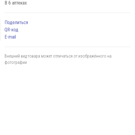
В 6 аптеках
Поделиться
QR-код
E-mail
Внешний вид товара может отличаться от изображённого на
фотографии
Я даю
согласие
на обработку персональных данных в