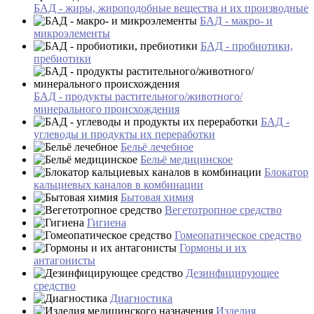
БАД - жиры, жироподобные вещества и их производные
БАД - макро- и
микроэлементы
БАД - пробиотики,
пребиотики
БАД - продукты растительного/животного/
минерального происхождения
БАД -
углеводы и продукты их переработки
Бельё лечебное
Бельё медицинское
Блокатор
кальциевых каналов в комбинации
Бытовая химия
Вегетотропное средство
Гигиена
Гомеопатическое средство
Гормоны и их
антагонисты
Дезинфицирующее
средство
Диагностика
Изделия