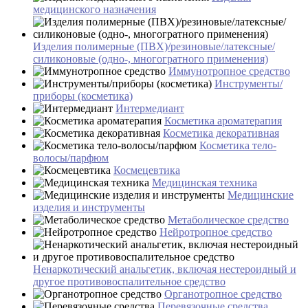
медицинского назначения
Изделия полимерные (ПВХ)/резиновые/латексные/
силиконовые (одно-, многогратного применения)
Иммунотропное средство
Инструменты/
приборы (косметика)
Интермедиант
Косметика ароматерапия
Косметика декоративная
Косметика тело-
волосы/парфюм
Космецевтика
Медицинская техника
Медицинские
изделия и инструменты
Метаболическое средство
Нейротропное средство
Ненаркотический анальгетик, включая нестероидный и
другое противовоспалительное средство
Органотропное средство
Перевязочные средства