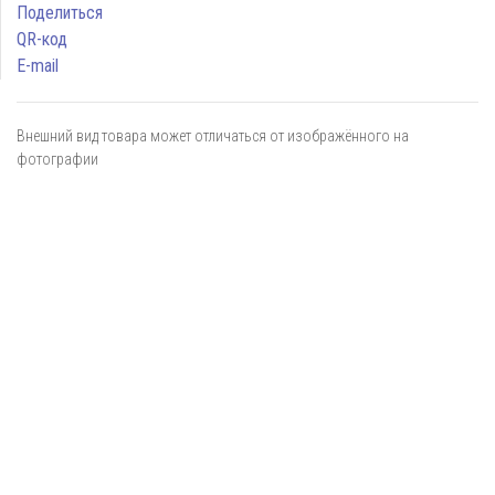
Поделиться
QR-код
E-mail
Внешний вид товара может отличаться от изображённого на
фотографии
Я даю
согласие
на обработку персональных данных в
соответствии с
политикой обработки персональных данных