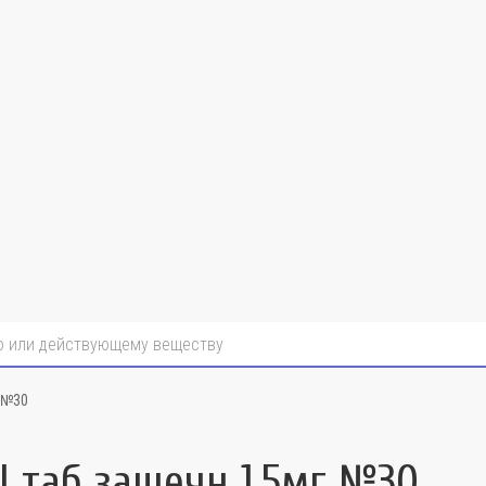
 №30
 таб защечн 1,5мг №30