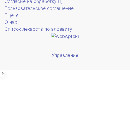
Согласие на обработку ПД
Пользовательское соглашение
Еще ∨
О нас
Список лекарств по алфавиту
Управление
Мы будем
показывать аптеки для вашего
города
↑
Симферополь
38 отделений
Выбрать
Бахчисарай
4 отделения
Выбрать