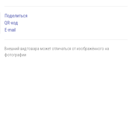
Поделиться
QR-код
E-mail
Внешний вид товара может отличаться от изображённого на
фотографии
Я даю
согласие
на обработку персональных данных в
соответствии с
политикой обработки персональных данных