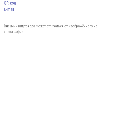
QR-код
E-mail
Внешний вид товара может отличаться от изображённого на
фотографии
Я даю
согласие
на обработку персональных данных в
соответствии с
политикой обработки персональных данных
ОТПРАВИТЬ