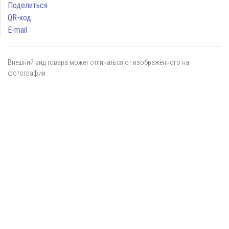
Поделиться
QR-код
E-mail
Внешний вид товара может отличаться от изображённого на
фотографии
Я даю
согласие
на обработку персональных данных в
соответствии с
политикой обработки персональных данных
ОТПРАВИТЬ