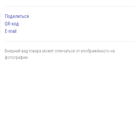
Поделиться
QR-код
E-mail
Внешний вид товара может отличаться от изображённого на
фотографии
Я даю
согласие
на обработку персональных данных в
соответствии с
политикой обработки персональных данных
ОТПРАВИТЬ