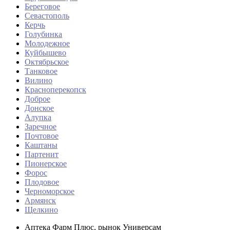
Береговое
Севастополь
Керчь
Голубинка
Молодежное
Куйбышево
Октябрьское
Танковое
Вилино
Красноперекопск
Доброе
Донское
Алупка
Заречное
Почтовое
Каштаны
Партенит
Пионерское
Форос
Плодовое
Черноморское
Армянск
Щелкино
Аптека Фарм Плюс, рынок Универсам