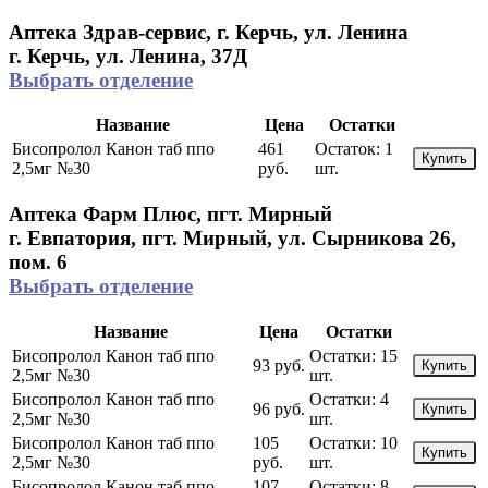
Аптека Здрав-сервис, г. Керчь, ул. Ленина
г. Керчь, ул. Ленина, 37Д
Выбрать отделение
Название
Цена
Остатки
Бисопролол Канон таб ппо
461
Остаток:
1
Купить
2,5мг №30
руб.
шт.
Аптека Фарм Плюс, пгт. Мирный
г. Евпатория, пгт. Мирный, ул. Сырникова 26,
пом. 6
Выбрать отделение
Название
Цена
Остатки
Бисопролол Канон таб ппо
Остатки:
15
93 руб.
Купить
2,5мг №30
шт.
Бисопролол Канон таб ппо
Остатки:
4
96 руб.
Купить
2,5мг №30
шт.
Бисопролол Канон таб ппо
105
Остатки:
10
Купить
2,5мг №30
руб.
шт.
Бисопролол Канон таб ппо
107
Остатки:
8