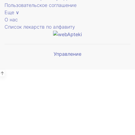
Пользовательское соглашение
Еще ∨
О нас
Список лекарств по алфавиту
Управление
Мы будем
показывать аптеки для вашего
города
↑
Симферополь
38 отделений
Выбрать
Бахчисарай
4 отделения
Выбрать