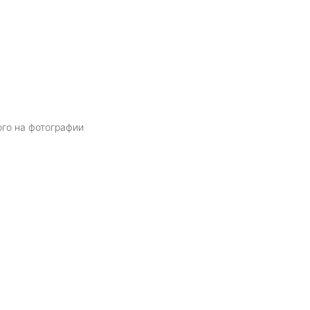
ого на фотографии
Я даю
согласие
на обработку персональных данных в соответств
политикой обработки персональных данных