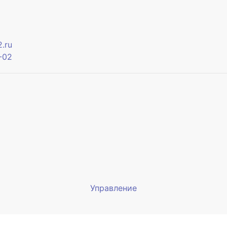
.ru
-02
Управление
Мы будем показывать аптеки 
вашего города