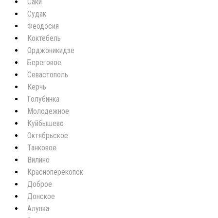
Саки
Судак
Феодосия
Коктебель
Орджоникидзе
Береговое
Севастополь
Керчь
Голубинка
Молодежное
Куйбышево
Октябрьское
Танковое
Вилино
Красноперекопск
Доброе
Донское
Алупка