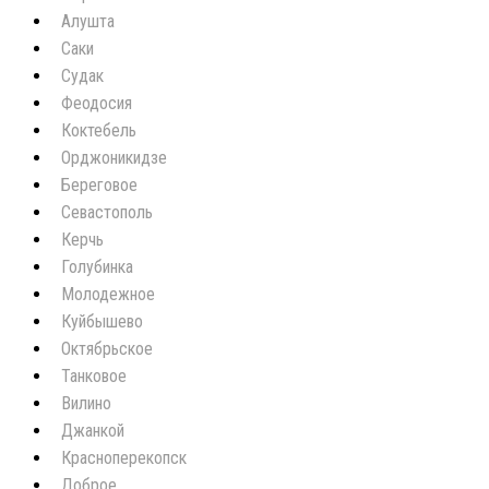
Алушта
Саки
Судак
Феодосия
Коктебель
Орджоникидзе
Береговое
Севастополь
Керчь
Голубинка
Молодежное
Куйбышево
Октябрьское
Танковое
Вилино
Джанкой
Красноперекопск
Доброе