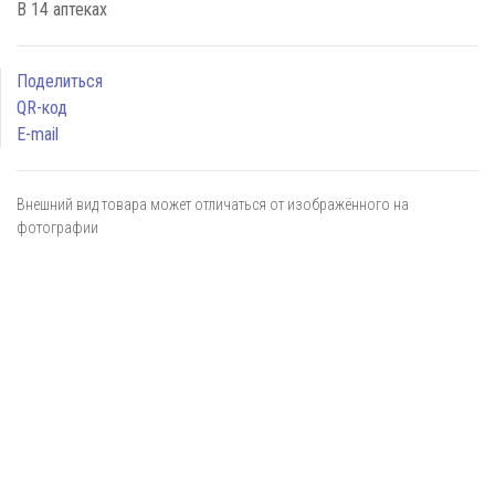
В 14 аптеках
Поделиться
QR-код
E-mail
Внешний вид товара может отличаться от изображённого на
фотографии
Я даю
согласие
на обработку персональных данных в
соответствии с
политикой обработки персональных данных