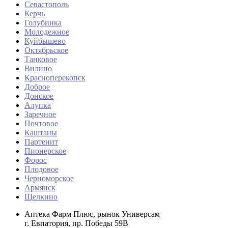
Севастополь
Керчь
Голубинка
Молодежное
Куйбышево
Октябрьское
Танковое
Вилино
Красноперекопск
Доброе
Донское
Алупка
Заречное
Почтовое
Каштаны
Партенит
Пионерское
Форос
Плодовое
Черноморское
Армянск
Щелкино
Аптека Фарм Плюс, рынок Универсам
г. Евпатория, пр. Победы 59В