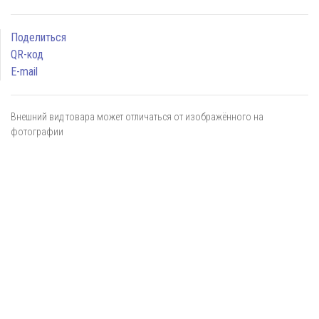
Поделиться
QR-код
E-mail
Внешний вид товара может отличаться от изображённого на
фотографии
Я даю
согласие
на обработку персональных данных в
соответствии с
политикой обработки персональных данных
ОТПРАВИТЬ