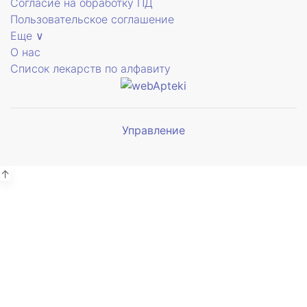
Согласие на обработку ПД
Пользовательское соглашение
Еще ∨
О нас
Список лекарств по алфавиту
Управление
Мы будем
показывать аптеки для вашего
города
↑
Симферополь
38 отделений
Выбрать
Бахчисарай
4 отделения
Выбрать