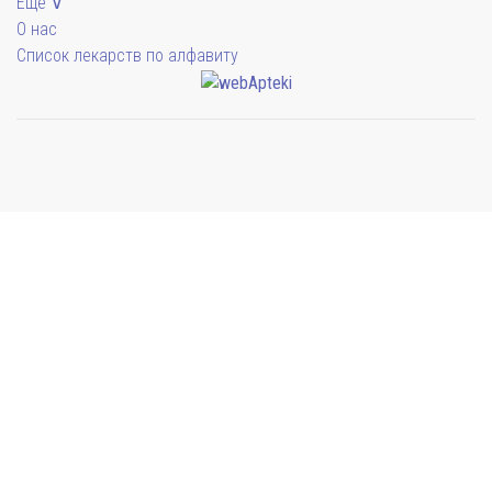
Еще ∨
О нас
Список лекарств по алфавиту
Мы будем показывать аптеки для вашего города
Симферополь
38 отделений
Выбрать
Бахчисарай
4 отделения
Выбрать
Евпатория
21 отделение
Выбрать
Ялта
9 отделений