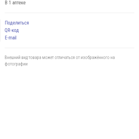
В 1 аптеке
Поделиться
QR-код
E-mail
Внешний вид товара может отличаться от изображённого на
фотографии
Я даю
согласие
на обработку персональных данных в
соответствии с
политикой обработки персональных данных