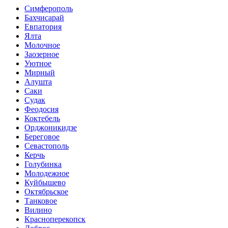
Симферополь
Бахчисарай
Евпатория
Ялта
Молочное
Заозерное
Уютное
Мирный
Алушта
Саки
Судак
Феодосия
Коктебель
Орджоникидзе
Береговое
Севастополь
Керчь
Голубинка
Молодежное
Куйбышево
Октябрьское
Танковое
Вилино
Красноперекопск