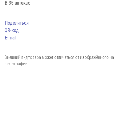
В 35 аптеках
Поделиться
QR-код
E-mail
Внешний вид товара может отличаться от изображённого на
фотографии
Я даю
согласие
на обработку персональных данных в
соответствии с
политикой обработки персональных данных