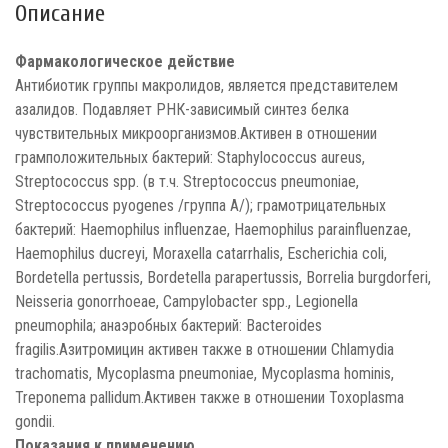
Описание
Фармакологическое действие
Антибиотик группы макролидов, является представителем
азалидов. Подавляет РНК-зависимый синтез белка
чувствительных микроорганизмов.Активен в отношении
грамположительных бактерий: Staphylococcus aureus,
Streptococcus spp. (в т.ч. Streptococcus pneumoniae,
Streptococcus pyogenes /группа A/); грамотрицательных
бактерий: Haemophilus influenzae, Haemophilus parainfluenzae,
Haemophilus ducreyi, Moraxella catarrhalis, Escherichia coli,
Bordetella pertussis, Bordetella parapertussis, Borrelia burgdorferi,
Neisseria gonorrhoeae, Campylobacter spp., Legionella
pneumophila; анаэробных бактерий: Bacteroides
fragilis.Азитромицин активен также в отношении Chlamydia
trachomatis, Mycoplasma pneumoniae, Mycoplasma hominis,
Treponema pallidum.Активен также в отношении Toxoplasma
gondii.
Показания к применению