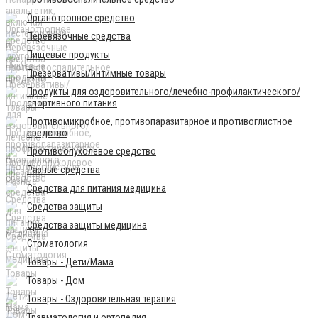
Органотропное средство
Перевязочные средства
Пищевые продукты
Презервативы/интимные товары
Продукты для оздоровительного/лечебно-профилактического/
спортивного питания
Противомикробное, противопаразитарное и противоглистное
средство
Противоопухолевое средство
Разные средства
Средства для питания медицина
Средства защиты
Средства защиты медицина
Стоматология
Товары - Дети/Мама
Товары - Дом
Товары - Оздоровительная терапия
Травматология и ортопедия