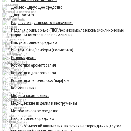
Дезинфицирующее средство
Диагностика
Изделия медицинского назначения
Изделия полимерные (ПВХ)/резиновые/латексные/силиконовые
(одно-, многогратного применения)
Иммунотропное средство
Инструменты/приборы (косметика)
Интермедиант
Косметика ароматерапия
Косметика декоративная
Косметика тело-волосы/парфюм
Космецевтика
Медицинская техника
Медицинские изделия и инструменты
Метаболическое средство
Нейротропное средство
Ненаркотический анальгетик, включая нестероидный и другое
противовоспалительное средство