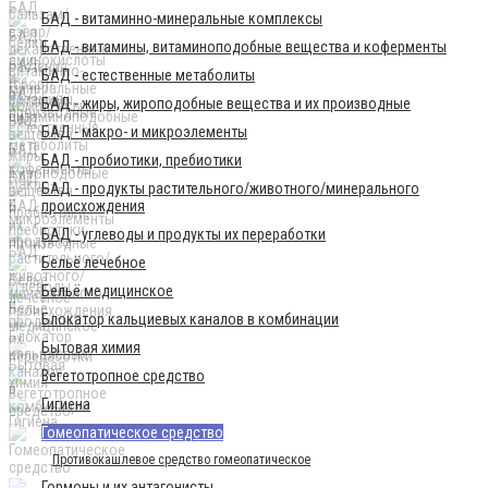
БАД - витаминно-минеральные комплексы
БАД - витамины, витаминоподобные вещества и коферменты
БАД - естественные метаболиты
БАД - жиры, жироподобные вещества и их производные
БАД - макро- и микроэлементы
БАД - пробиотики, пребиотики
БАД - продукты растительного/животного/минерального
происхождения
БАД - углеводы и продукты их переработки
Бельё лечебное
Бельё медицинское
Блокатор кальциевых каналов в комбинации
Бытовая химия
Вегетотропное средство
Гигиена
Гомеопатическое средство
Противокашлевое средство гомеопатическое
Гормоны и их антагонисты