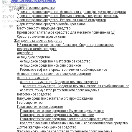
Органотропное средство
Дерматотропное средство
Дерматотропное средство - Антисептики и дезинфицирующие средства
Дерматотропное средство - Вспомогательные вещества, реактивы
Дерматотропное средство - Репарации тканей стимулятор
Дерматотропное средство комбинированное
Местнонекротизирующее средство
Противовоспалительное средство для местного применения (Д)
Средство лечения угревой сыпи
Желудочно-кишечное средство
H2-гистаминовых рецепторов блокатор - Средство, понижающее
секрецию желёз желудка
Адсорбент
Антацидное средство
Антацидное средство + Ветрогонное средство
Антацидное средство комбинированное
Рефлюкс-эзофагита средство лечения комбинированное
Антисептическое кишечное и вяжущее средство
Аппетита стимулятор
Аппетита стимулятор - Средство лечения ожирения
Аппетита стимулятор - Средство лечения ожирения комбинированное
Аппетита стимулятор растительного происхождения
Ветрогонное средство
Вяжущее средство растительного происхождения
Гастропротектор
Гепатопротекторное средство
Гепатопротекторное средство и Иммуномодулирующее
Гепатопротекторное средство комбинированное
Гепатопротекторное средство растительного происхождения
Средство лечения заболеваний печени - Гипоазотемическое средство
Другое желудочно-кишечное средство
Желудочно-кишечное средство растительного происхождения