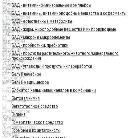
БАД - витаминно-минеральные комплексы
БАД - витамины, витаминоподобные вещества и коферменты
БАД - естественные метаболиты
БАД - жиры, жироподобные вещества и их производные
БАД - макро- и микроэлементы
БАД - пробиотики, пребиотики
БАД - продукты растительного/животного/минерального
происхождения
БАД - углеводы и продукты их переработки
Бельё лечебное
Бельё медицинское
Блокатор кальциевых каналов в комбинации
Бытовая химия
Вегетотропное средство
Гигиена
Гомеопатическое средство
Гормоны и их антагонисты