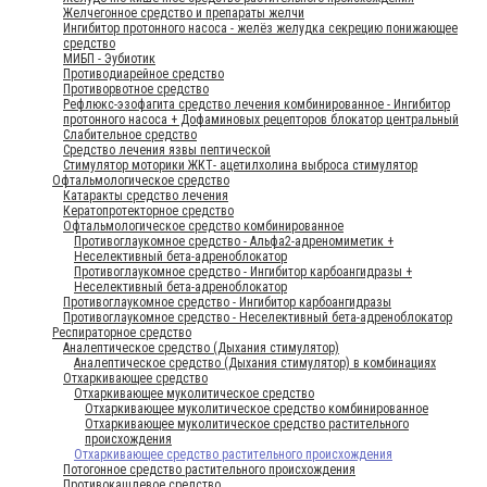
Желчегонное средство и препараты желчи
Ингибитор протонного насоса - желёз желудка секрецию понижающее
средство
МИБП - Эубиотик
Противодиарейное средство
Противорвотное средство
Рефлюкс-эзофагита средство лечения комбинированное - Ингибитор
протонного насоса + Дофаминовых рецепторов блокатор центральный
Слабительное средство
Средство лечения язвы пептической
Стимулятор моторики ЖКТ- ацетилхолина выброса стимулятор
Офтальмологическое средство
Катаракты средство лечения
Кератопротекторное средство
Офтальмологическое средство комбинированное
Противоглаукомное средство - Альфа2-адреномиметик +
Неселективный бета-адреноблокатор
Противоглаукомное средство - Ингибитор карбоангидразы +
Неселективный бета-адреноблокатор
Противоглаукомное средство - Ингибитор карбоангидразы
Противоглаукомное средство - Неселективный бета-адреноблокатор
Респираторное средство
Аналептическое средство (Дыхания стимулятор)
Аналептическое средство (Дыхания стимулятор) в комбинациях
Отхаркивающее средство
Отхаркивающее муколитическое средство
Отхаркивающее муколитическое средство комбинированное
Отхаркивающее муколитическое средство растительного
происхождения
Отхаркивающее средство растительного происхождения
Потогонное средство растительного происхождения
Противокашлевое средство