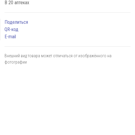
В 20 аптеках
Поделиться
QR-код
E-mail
Внешний вид товара может отличаться от изображённого на
фотографии
Я даю
согласие
на обработку персональных данных в
соответствии с
политикой обработки персональных данных