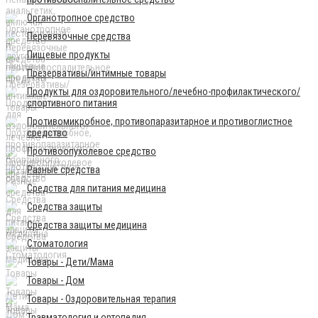
Органотропное средство
Перевязочные средства
Пищевые продукты
Презервативы/интимные товары
Продукты для оздоровительного/лечебно-профилактического/
спортивного питания
Противомикробное, противопаразитарное и противоглистное
средство
Противоопухолевое средство
Разные средства
Средства для питания медицина
Средства защиты
Средства защиты медицина
Стоматология
Товары - Дети/Мама
Товары - Дом
Товары - Оздоровительная терапия
Травматология и ортопедия