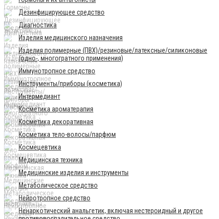
Дезинфицирующее средство
Диагностика
Изделия медицинского назначения
Изделия полимерные (ПВХ)/резиновые/латексные/силиконовые
(одно-, многогратного применения)
Иммунотропное средство
Инструменты/приборы (косметика)
Интермедиант
Косметика ароматерапия
Косметика декоративная
Косметика тело-волосы/парфюм
Космецевтика
Медицинская техника
Медицинские изделия и инструменты
Метаболическое средство
Нейротропное средство
Ненаркотический анальгетик, включая нестероидный и другое
противовоспалительное средство