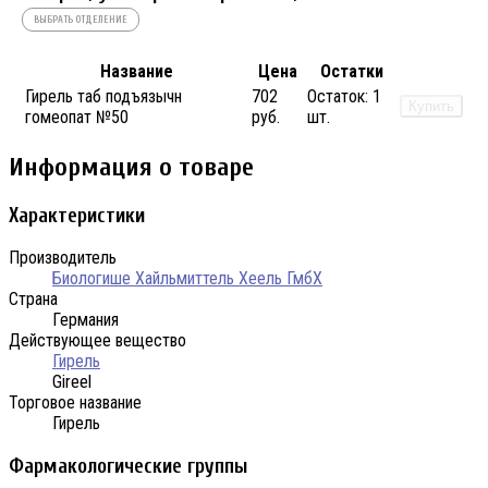
ВЫБРАТЬ ОТДЕЛЕНИЕ
Название
Цена
Остатки
Гирель таб подъязычн
702
Остаток:
1
Купить
гомеопат №50
руб.
шт.
Информация о товаре
Характеристики
Производитель
Биологише Хайльмиттель Хеель ГмбХ
Страна
Германия
Действующее вещество
Гирель
Gireel
Торговое название
Гирель
Фармакологические группы