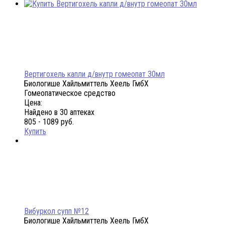
Вертигохель капли д/внутр гомеопат 30мл
Биологише Хайльмиттель Хеель ГмбХ
Гомеопатическое средство
Цена:
Найдено в 30 аптеках
805 - 1089 руб.
Купить
Вибуркол супп №12
Биологише Хайльмиттель Хеель ГмбХ