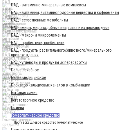
БАД - витаминно-минеральные комплексы
БАД - витамины, витаминоподобные вещества и коферменты
БАД - естественные метаболиты
БАД - жиры, жироподобные вещества и их производные
БАД - макро- и микроэлементы
БАД - пробиотики, пребиотики
БАД - продукты растительного/животного/минерального
происхождения
БАД - углеводы и продукты их переработки
Бельё лечебное
Бельё медицинское
Блокатор кальциевых каналов в комбинации
Бытовая химия
Вегетотропное средство
Гигиена
Гомеопатическое средство
Противокашлевое средство гомеопатическое
Гормоны и их антагонисты