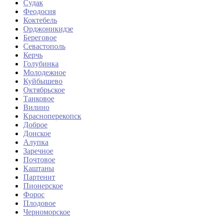
Судак
Феодосия
Коктебель
Орджоникидзе
Береговое
Севастополь
Керчь
Голубинка
Молодежное
Куйбышево
Октябрьское
Танковое
Вилино
Красноперекопск
Доброе
Донское
Алупка
Заречное
Почтовое
Каштаны
Партенит
Пионерское
Форос
Плодовое
Черноморское