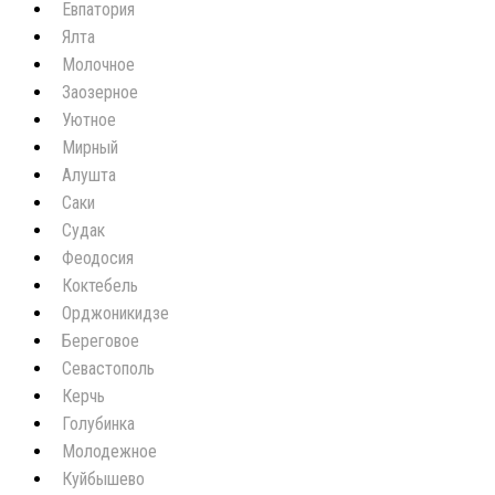
Евпатория
Ялта
Молочное
Заозерное
Уютное
Мирный
Алушта
Саки
Судак
Феодосия
Коктебель
Орджоникидзе
Береговое
Севастополь
Керчь
Голубинка
Молодежное
Куйбышево