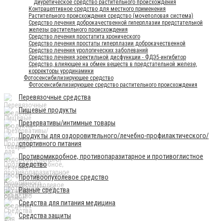
Диуретическое средство растительного происхождения
Контрацептивное средство для местного применения
Растительного происхождения средство (мочеполовая система)
Средство лечения доброкачественной гиперплазии предстательной
железы растительного происхождения
Средство лечения простатита хронического
Средство лечения простаты гиперплазии доброкачественной
Средство лечения урологических заболеваний
Средство лечения эректильной дисфункции - ФДЭ5-ингибитор
Средство, влияющее на обмен веществ в предстательной железе,
корректоры уродинамики
Фотосенсибилизирующее средство
Фотосенсибилизирующее средство растительного происхождения
Перевязочные средства
Пищевые продукты
Презервативы/интимные товары
Продукты для оздоровительного/лечебно-профилактического/
спортивного питания
Противомикробное, противопаразитарное и противоглистное
средство
Противоопухолевое средство
Разные средства
Средства для питания медицина
Средства защиты