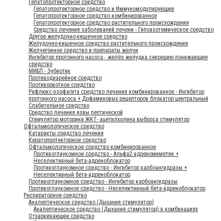
Гепатопротекторное средство
Гепатопротекторное средство и Иммуномодулирующее
Гепатопротекторное средство комбинированное
Гепатопротекторное средство растительного происхождения
Средство лечения заболеваний печени - Гипоазотемическое средство
Другое желудочно-кишечное средство
Желудочно-кишечное средство растительного происхождения
Желчегонное средство и препараты желчи
Ингибитор протонного насоса - желёз желудка секрецию понижающее
средство
МИБП - Эубиотик
Противодиарейное средство
Противорвотное средство
Рефлюкс-эзофагита средство лечения комбинированное - Ингибитор
протонного насоса + Дофаминовых рецепторов блокатор центральный
Слабительное средство
Средство лечения язвы пептической
Стимулятор моторики ЖКТ- ацетилхолина выброса стимулятор
Офтальмологическое средство
Катаракты средство лечения
Кератопротекторное средство
Офтальмологическое средство комбинированное
Противоглаукомное средство - Альфа2-адреномиметик +
Неселективный бета-адреноблокатор
Противоглаукомное средство - Ингибитор карбоангидразы +
Неселективный бета-адреноблокатор
Противоглаукомное средство - Ингибитор карбоангидразы
Противоглаукомное средство - Неселективный бета-адреноблокатор
Респираторное средство
Аналептическое средство (Дыхания стимулятор)
Аналептическое средство (Дыхания стимулятор) в комбинациях
Отхаркивающее средство