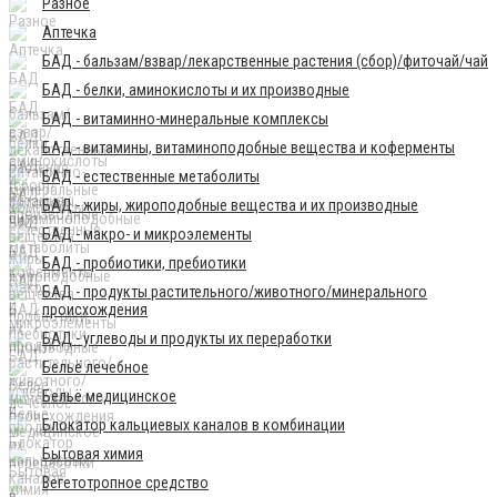
Разное
Аптечка
БАД - бальзам/взвар/лекарственные растения (сбор)/фиточай/чай
БАД - белки, аминокислоты и их производные
БАД - витаминно-минеральные комплексы
БАД - витамины, витаминоподобные вещества и коферменты
БАД - естественные метаболиты
БАД - жиры, жироподобные вещества и их производные
БАД - макро- и микроэлементы
БАД - пробиотики, пребиотики
БАД - продукты растительного/животного/минерального
происхождения
БАД - углеводы и продукты их переработки
Бельё лечебное
Бельё медицинское
Блокатор кальциевых каналов в комбинации
Бытовая химия
Вегетотропное средство