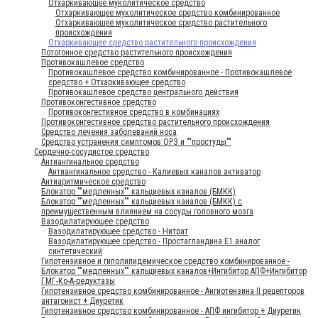
Отхаркивающее муколитическое средство
Отхаркивающее муколитическое средство комбинированное
Отхаркивающее муколитическое средство растительного
происхождения
Отхаркивающее средство растительного происхождения
Потогонное средство растительного происхождения
Противокашлевое средство
Противокашлевое средство комбинированное - Противокашлевое
средство + Отхаркивающее средство
Противокашлевое средство центрального действия
Противоконгестивное средство
Противоконгестивное средство в комбинациях
Противоконгестивное средство растительного происхождения
Средство лечения заболеваний носа
Средство устранения симптомов ОРЗ и ""простуды""
Сердечно-сосудистое средство
Антиангинальное средство
Антиангинальное средство - Калиевых каналов активатор
Антиаритмическое средство
Блокатор ""медленных"" кальциевых каналов (БМКК)
Блокатор ""медленных"" кальциевых каналов (БМКК) с
преимущественным влиянием на сосуды головного мозга
Вазодилатирующее средство
Вазодилатирующее средство - Нитрат
Вазодилатирующее средство - Простагландина Е1 аналог
синтетический
Гипотензивное и гиполипидемическое средство комбинированное -
Блокатор ""медленных"" кальциевых каналов+Ингибитор АПФ+Ингибитор
ГМГ-Ко-А-редуктазы
Гипотензивное средство комбинированное - Ангиотензина II рецепторов
антагонист + Диуретик
Гипотензивное средство комбинированное - АПФ ингибитор + Диуретик