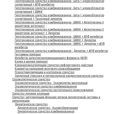
Гипотензивное средство комбинированное - Бета-1 адреноблокатор
селективный + АПФ ингибитор
Гипотензивное средство комбинированное - Бета-1 адреноблокатор
селективный + БМКК
Гипотензивное средство комбинированное - Бета-1 адреноблокатор
селективный + Тиазидный диуретик
Гипотензивное средство комбинированное - БМКК + Ангиотензина II
рецепторов антагонист
Гипотензивное средство комбинированное - БМКК + Ангиотензина II
рецепторов антогонист + Диуретик
Гипотензивное средство комбинированное - БМКК + АПФ ингибитор
Гипотензивное средство комбинированное - БМКК + Диуретик
Гипотензивное средство комбинированное - БМКК + Диуретик + АПФ
ингибитор
Гипотензивное средство комбинированное - Диуретик + АПФ ингибитор
Гистамина препарат
Ингибитор ангиотензинпревращающего фермента (АПФ)
Калия и магния препарат
Коронародилатирующее средство рефлекторного действия
Корректор нарушений мозгового кровообращения
Психостимулирующее и ноотропное средство
Сердечный гликозид и негликозидное кардиотоническое средство
Спазмолитическое средство
Спазмолитичекое средство - Спазмолитик миотропный
Спазмолитическое средство комбинированное
Спазмолитическое средство растительного происхождения
Средство лечения алопеции
Средство, регулирующее функцию органов мочеполовой системы и
репродукцию
Диуретическое средство
Диуретическое средство - Калийсберегающее
Диуретическое средство комбинированное