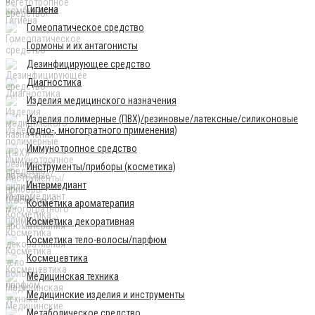
Гигиена
Гомеопатическое средство
Гормоны и их антагонисты
Дезинфицирующее средство
Диагностика
Изделия медицинского назначения
Изделия полимерные (ПВХ)/резиновые/латексные/силиконовые
(одно-, многогратного применения)
Иммунотропное средство
Инструменты/приборы (косметика)
Интермедиант
Косметика ароматерапия
Косметика декоративная
Косметика тело-волосы/парфюм
Космецевтика
Медицинская техника
Медицинские изделия и инструменты
Метаболическое средство