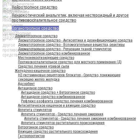
Нейротропное средство
Ненаркотический анальгетик, включая нестероидный и другое
противовоспалительное средство
Органотропное средство
Дерматотропное средство
Дерматотропное средство - Антисептики и дезинфицирующие средства
Дерматотропное средство - Вспомогательные вещества, реактивы
Дерматотропное средство - Репарации тканей стимулятор
Дерматотропное средство комбинированное
Местнонекротизирующее средство
Противовоспалительное средство для местного применения (Д)
Средство лечения угревой сыпи
Желудочно-кишечное средство
H2-гистаминовых рецепторов блокатор - Средство, понижающее
секрецию желёз желудка
Адсорбент
Антацидное средство
Антацидное средство + Ветрогонное средство
Антацидное средство комбинированное
Рефлюкс-эзофагита средство лечения комбинированное
Антисептическое кишечное и вяжущее средство
Аппетита стимулятор
Аппетита стимулятор - Средство лечения ожирения
Аппетита стимулятор - Средство лечения ожирения комбинированное
Аппетита стимулятор растительного происхождения
Ветрогонное средство
Вяжущее средство растительного происхождения
Гастропротектор