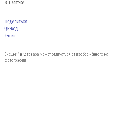
В 1 аптеке
Поделиться
QR-код
E-mail
Внешний вид товара может отличаться от изображённого на
фотографии
Я даю
согласие
на обработку персональных данных в
соответствии с
политикой обработки персональных данных