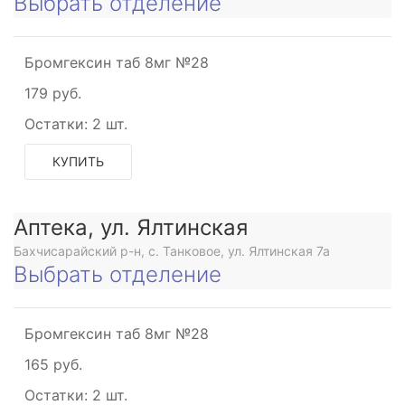
Выбрать отделение
е
Бромгексин таб 8мг №28
рное
179 руб.
Остатки:
2 шт.
рующее
рное
КУПИТЬ
ое
рное
Аптека, ул. Ялтинская
Бахчисарайский р-н, с. Танковое, ул. Ялтинская 7а
Выбрать отделение
Бромгексин таб 8мг №28
165 руб.
ское
Остатки:
2 шт.