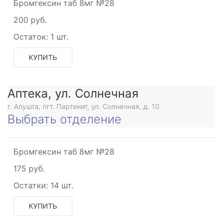
Бромгексин таб 8мг №28
200 руб.
Остаток:
1 шт.
е
е
КУПИТЬ
ющее
Аптека, ул. Солнечная
ское
г. Алушта, пгт. Партенит, ул. Солнечная, д. 10
анное
Выбрать отделение
ющее
ское
Бромгексин таб 8мг №28
го
175 руб.
ния
Остатки:
14 шт.
е
КУПИТЬ