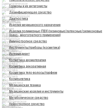
Гормоны и их антагонисты
Дезинфицирующее средство
Диагностика
Изделия медицинского назначения
Изделия полимерные (ПВХ)/резиновые/латексные/силиконовые
(одно-, многогратного применения)
Иммунотропное средство
Инструменты/приборы (косметика)
Интермедиант
Косметика ароматерапия
Косметика декоративная
Косметика тело-волосы/парфюм
Космецевтика
Медицинская техника
Медицинские изделия и инструменты
Метаболическое средство
Нейротропное средство