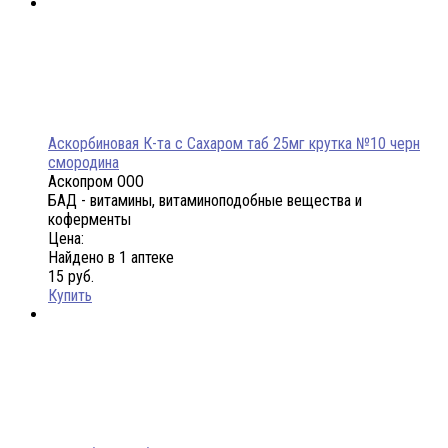
Аскорбиновая К-та с Сахаром таб 25мг крутка №10 черн
смородина
Аскопром ООО
БАД - витамины, витаминоподобные вещества и
коферменты
Цена:
Найдено в 1 аптеке
15 руб.
Купить