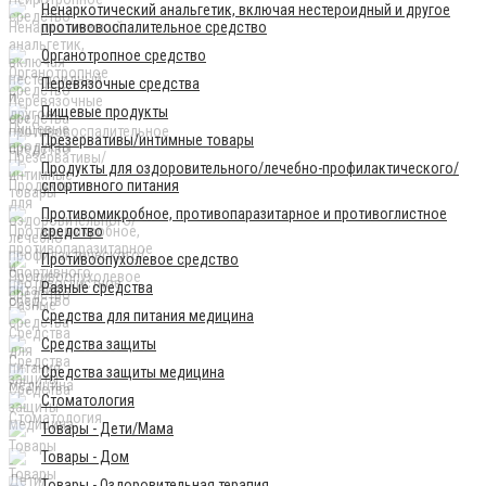
Ненаркотический анальгетик, включая нестероидный и другое
противовоспалительное средство
Органотропное средство
Перевязочные средства
Пищевые продукты
Презервативы/интимные товары
Продукты для оздоровительного/лечебно-профилактического/
спортивного питания
Противомикробное, противопаразитарное и противоглистное
средство
Противоопухолевое средство
Разные средства
Средства для питания медицина
Средства защиты
Средства защиты медицина
Стоматология
Товары - Дети/Мама
Товары - Дом
Товары - Оздоровительная терапия