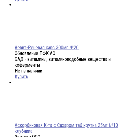
Аевит-Реневал капс 300мг №20
Обновление ПФК АО
БАД - витамины, витаминоподобные вещества и
коферменты
Нет в наличии
Купить
Аскорбиновая К-та с Сахаром таб крутка 25мг №10
клубника
Экотекс ООО