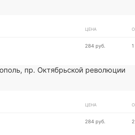
ЦЕНА
О
284 руб.
1
тополь, пр. Октябрьской революции
ЦЕНА
О
284 руб.
2