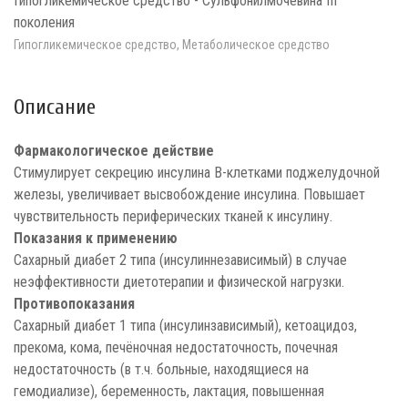
Гипогликемическое средство - Сульфонилмочевина III
поколения
Гипогликемическое средство, Метаболическое средство
Описание
Фармакологическое действие
Стимулирует секрецию инсулина В-клетками поджелудочной
железы, увеличивает высвобождение инсулина. Повышает
чувствительность периферических тканей к инсулину.
Показания к применению
Сахарный диабет 2 типа (инсулиннезависимый) в случае
неэффективности диетотерапии и физической нагрузки.
Противопоказания
Сахарный диабет 1 типа (инсулинзависимый), кетоацидоз,
прекома, кома, печёночная недостаточность, почечная
недостаточность (в т.ч. больные, находящиеся на
гемодиализе), беременность, лактация, повышенная