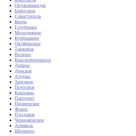
Орджоникидзе
Береговое
Севастополь
Керчь
Голубинка
Молодежное
Куйбышево
Октябрьское
Танковое
Вилино
Красноперекопск
Доброе
Донское
Алупка
Заречное
Почтовое
Каштаны
Партенит
Пионерское
Форос
Плодовое
Черноморское
Армянск
Щелкино